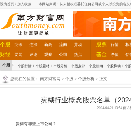
设为首页
加入收藏
本网站声明：从未授权或委托任何公司或个人以投资的名义
个股
股票
突破
连涨
新高
流向
异动
行情
板
财经
基金
要闻
评论
观察
公司
热点
净值
估
个股
个股行情
个股题材
个股分析
个股点评
个股新闻
个股异动
个
您现在的位置：
南方财富网
>
个股
>
个股分析
> 正文
炭糊行业概念股票名单（2024
2024-04-21 13:54 
炭糊有哪些上市公司？