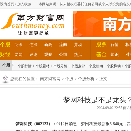
设为首页
加入收藏
本网站声明：从未授权或委托任何公司或个人以投资的名义
个股
股票
突破
连涨
新高
流向
异动
行情
板
财经
基金
要闻
评论
观察
公司
热点
知识
对
个股
个股行情
个股题材
个股分析
个股点评
个股新闻
个股异动
个
您现在的位置：
南方财富网
>
个股
>
个股分析
> 正文
梦网科技是不是龙头？（2
2024-09-02 22:57 
梦网科技（002123）：
9月2日消息，梦网科技最新报5.840元，跌3