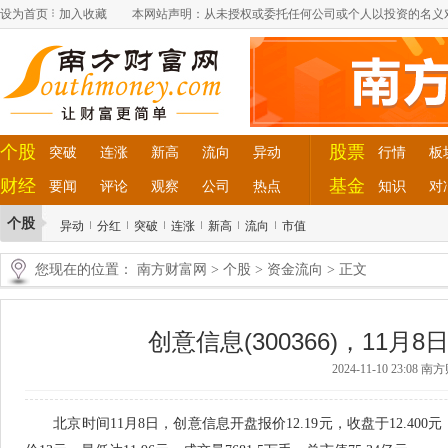
设为首页
加入收藏
本网站声明：从未授权或委托任何公司或个人以投资的名义
个股
股票
突破
连涨
新高
流向
异动
行情
板
财经
基金
要闻
评论
观察
公司
热点
知识
对
个股
异动
分红
突破
连涨
新高
流向
市值
您现在的位置：
南方财富网
>
个股
>
资金流向
> 正文
创意信息(300366)，11
2024-11-10 23:08 
北京时间11月8日，创意信息开盘报价12.19元，收盘于12.400元