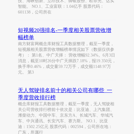
技、海峡创新、立昂技术、御银股份、欧菲光、达实
智能。 NO.1、工业富联：1.04亿手 股票代码：
601138，公司所在
短视频20强排名-一季度相关股票营收增
幅榜单
南方财富网概念库财报工具数据整理，截至一季度，
短视频相关股票营收增幅榜单情况如下（数据仅供参
考）： 第1名、中广天择： 营收增幅92.34%。6月3日
消息，截至10时26分中广天择跌7.18%，报19.350元，
换手率0.46%，成交量59.72万手，成交额1148.97万
元。 第3
无人驾驶排名前十的相关公司有哪些_一
季度营收排行榜
概念库财报工具数据整理，截至一季度，无人驾驶相
关公司营收排行榜前十依次是：比亚迪、上汽集团、
潍柴动力、中国中车、京东方A、长城汽车、华域汽
车、中兴通讯、长安汽车、赛力斯。 NO.1、比亚
迪：1502.25亿元 股票代码：002594，公司所在地：
广东，所属行