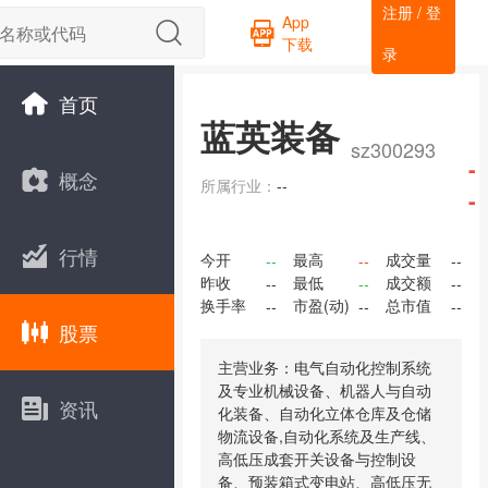
注册 / 登
App
下载
录
首页
蓝英装备
sz300293
-
概念
所属行业：
--
-
行情
今开
最高
成交量
--
--
--
昨收
最低
成交额
--
--
--
换手率
市盈(动)
总市值
--
--
--
股票
主营业务：电气自动化控制系统
及专业机械设备、机器人与自动
资讯
化装备、自动化立体仓库及仓储
物流设备,自动化系统及生产线、
高低压成套开关设备与控制设
备、预装箱式变电站、高低压无