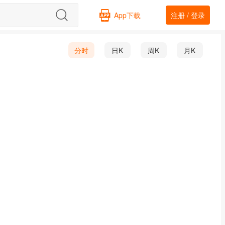
App下载
注册 / 登录
分时
日K
周K
月K