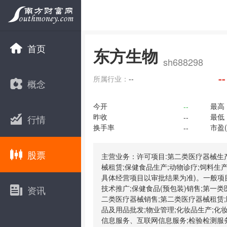
首页
东方生物
sh688298
--
所属行业：
--
概念
今开
最高
--
昨收
最低
--
行情
换手率
市盈(
--
股票
主营业务：许可项目:第二类医疗器械生
械租赁;保健食品生产;动物诊疗;饲料生
具体经营项目以审批结果为准)。一般项
技术推广;保健食品(预包装)销售;第一
资讯
二类医疗器械销售;第二类医疗器械租赁;
品及用品批发;物业管理;化妆品生产;化
信息服务、互联网信息服务;检验检测服