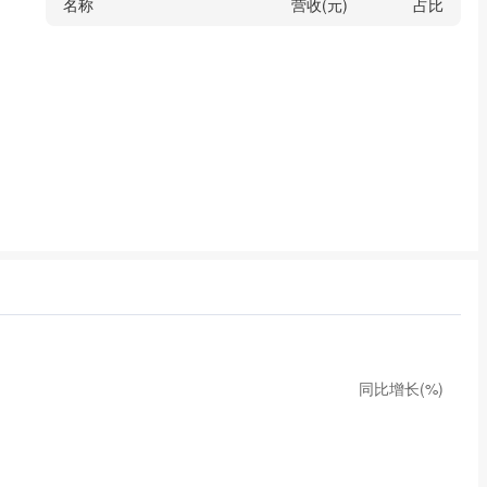
名称
营收(元)
占比
同比增长(%)