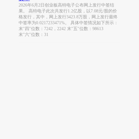
2026年6月2日创业板高特电子公布网上发行中签结
果。 高特电子此次共发行1.2亿股，以7.08元/股的价
格发行，其中，网上发行3423.8万股，网上发行最终
中签率为0.0217233471%。 具体中签情况如下所示：
末"四"位数：7242，2242 末"五"位数：98613
末"六"位数：31