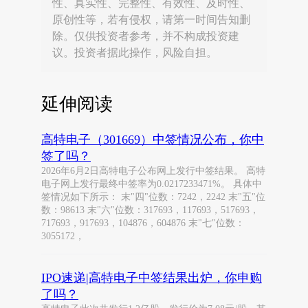
性、真实性、完整性、有效性、及时性、
原创性等，若有侵权，请第一时间告知删
除。仅供投资者参考，并不构成投资建
议。投资者据此操作，风险自担。
延伸阅读
高特电子（301669）中签情况公布，你中
签了吗？
2026年6月2日高特电子公布网上发行中签结果。 高特
电子网上发行最终中签率为0.0217233471%。 具体中
签情况如下所示： 末"四"位数：7242，2242 末"五"位
数：98613 末"六"位数：317693，117693，517693，
717693，917693，104876，604876 末"七"位数：
3055172，
IPO速递|高特电子中签结果出炉，你申购
了吗？