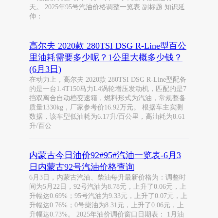
天。 2025年95号汽油价格调整一览表 副标题 知识延
伸：
高尔夫 2020款 280TSI DSG R-Line型百公
里油耗需要多少呢？1公里大概多少钱？
(6月3日)
在动力上，高尔夫 2020款 280TSI DSG R-Line型配备
的是一台1.4T150马力L4涡轮增压发动机，匹配的是7
挡双离合自动档变速箱，燃料形式为汽油，常规整备
质量1330kg，厂家参考价16.92万元。 根据车主实测
数据，该车型低油耗为6.17升/百公里，高油耗为8.61
升/百公
内蒙古今日油价92#95#汽油一览表-6月3
日内蒙古92号汽油价格查询
6月3日，内蒙古汽油、柴油每升最新价格为：调整时
间为5月22日，92号汽油为8.78元，上升了0.06元，上
升幅达0.69%；95号汽油为9.33元，上升了0.07元，上
升幅达0.76%；0号柴油为8.31元，上升了0.06元，上
升幅达0.73%。 2025年油价调价窗口日期表： 1月油