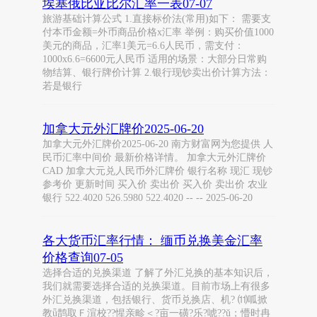
埃塞俄比亚比尔汇率一表07-07
旅游基础计算公式 1.直接标价法(常用)如下： 需要支
付本币金额=外币商品价格x汇率 举例：购买价值1000
美元的商品，汇率1美元=6.6人民币，需支付：
1000x6.6=6600元人民币 适用的场景：大部分日常购
物结算、银行牌价计算 2.银行现钞卖出价计算方法：
若是银行
加拿大元外汇牌价2025-06-20
加拿大元外汇牌价2025-06-20 南方财富网为您提供 人
民币汇率中间价 最新价格详情。 加拿大元外汇牌价
CAD 加拿大元兑人民币外汇牌价 银行名称 现汇 现钞
参考价 更新时间 买入价 卖出价 买入价 卖出价 农业
银行 522.4020 526.5980 522.4020 -- -- 2025-06-20
各大货币汇率行情： 缅币兑换美金汇率
价格查询07-05
选择合适的兑换渠道 了解了外汇兑换的基本知识后，
我们就需要选择合适的兑换渠道。目前市场上有很多
外汇兑换渠道，包括银行、货币兑换店、机? ⑾呱掀
教ǖ鹊取Ｆ渲校??惺亲畛＜?亩一磺?乐?唬??ǔ；懵时冉