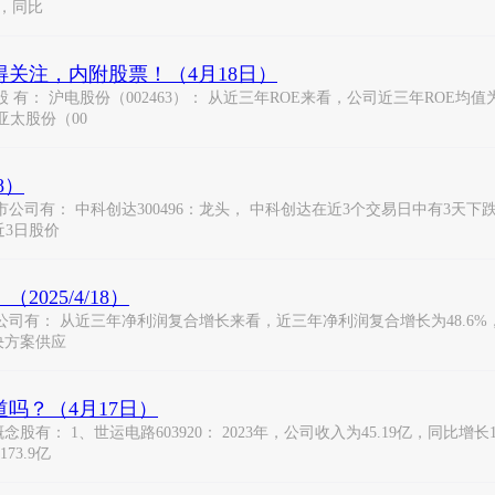
亿，同比
得关注，内附股票！（4月18日）
沪电股份（002463）： 从近三年ROE来看，公司近三年ROE均值为19.6
 亚太股份（00
8）
： 中科创达300496：龙头， 中科创达在近3个交易日中有3天下跌，期
子近3日股价
25/4/18）
有： 从近三年净利润复合增长来看，近三年净利润复合增长为48.6%，最高
决方案供应
吗？（4月17日）
1、世运电路603920： 2023年，公司收入为45.19亿，同比增长1.9
73.9亿