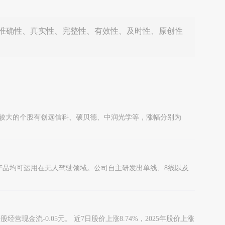
准确性、真实性、完整性、有效性、及时性、原创性
涨幅较大的个股有创远信科、硕贝德、中润光学等，涨幅分别为
2X产品均可运用在无人驾驶领域。公司自主研发出单线、8线以及
营现金流-0.05元。 近7日股价上涨8.74%，2025年股价上涨