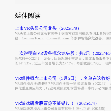
延伸阅读
上市VR头显公司龙头（2025/5/9）
VR头显上市公司龙头有哪些？据南方财富网概念查询工具数据显示， VR
显、Comma2Touch、Comma2Listener等多种智能穿戴设备。 
一次说明白VR设备概念龙头股：共2只（2025/4/3
歌尔股份002241： 龙头，回顾近30个交易日，歌尔股份股价下跌31
长144.93%，近三年复合增长为23.43%；每股收益0.79元。 
VR组件概念上市公司（5月5日），名单在这收好
VR组件概念股是哪些？VR组件股票一览 歌尔股份（002241）
体化垂直供应能力，行业可观的发现前景将进一步打开公司的
VR游戏研发股票你不能错过！（2025/5/4）
VR游戏研发概念上市公司股票有哪些？ 三七互娱（002555）：