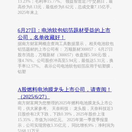
13.23%；毛利率15.77%。 领益智造近7个交易日，最
高价为8.13元，最低价为8.62元，总成交量7.15亿手。
2025年来上
6月27日：电池软包铝箔题材受益的上市
公司，名单收藏好！
据南方财富网概念查询工具数据显示， 相关电池软包
铝箔题材的上市公司有： 万顺新材300057： 6月27日
股市消息，万顺新材（300057）收盘报5.500元/股，
涨4.76%。公司股价冲高至5.94元，最低达5.31元，换
手率12.57%。 表示公司电池软包铝箔应用于铝塑膜，
铝塑
A股燃料电池膜龙头上市公司，请查阅！
（2025/6/27）
南方财富网为您整理的2025年燃料电池膜龙头上市公
司，供大家参考。 天奈科技： 龙头股，天奈科技近3
日股价有2天下跌，下跌0.39%，2025年股价上涨
15.35%，市值为168亿元。 2025年第一季度季报显
示，公司实现营收3.35亿元， 同比增长9%；净利润为
5168.11万元，