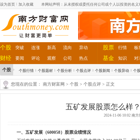
设为首页
加入收藏
本网站声明：从未授权或委托任何公司或个人以投资的名义
个股
股票
突破
连涨
新高
流向
异动
行情
板
财经
基金
要闻
评论
观察
公司
热点
知识
对
个股
个股行情
个股题材
个股分析
个股点评
个股新闻
个股异动
个
您现在的位置：
南方财富网
>
个股
>
个股点评
> 正文
五矿发展股票怎么样？（2
2024-11-06 10:02 
一、五矿发展（600058）股票业绩情况