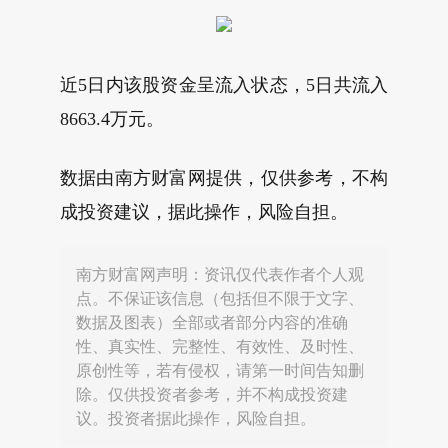
近5日内该股资金呈流入状态，5日共流入
8663.4万元。
数据由南方财富网提供，仅供参考，不构
成投资建议，据此操作，风险自担。
南方财富网声明：资讯仅代表作者个人观
点。不保证该信息（包括但不限于文字、
数据及图表）全部或者部分内容的准确
性、真实性、完整性、有效性、及时性、
原创性等，若有侵权，请第一时间告知删
除。仅供投资者参考，并不构成投资建
议。投资者据此操作，风险自担。