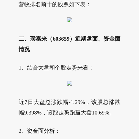
营收排名前十的股票如下表：
二、璞泰来（603659）近期盘面、资金面
情况
1、结合大盘和个股走势来看：
近7日大盘总涨跌幅-1.29%，该股总涨跌
幅9.398%，该股走势跑赢大盘10.69%。
2、资金面分析：