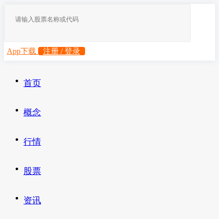
App下载
注册 / 登录
首页
概念
行情
股票
资讯