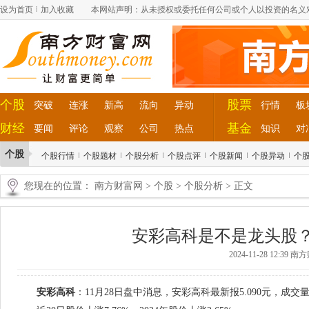
设为首页
加入收藏
本网站声明：从未授权或委托任何公司或个人以投资的名义
个股
股票
突破
连涨
新高
流向
异动
行情
板
财经
基金
要闻
评论
观察
公司
热点
知识
对
个股
个股行情
个股题材
个股分析
个股点评
个股新闻
个股异动
个
您现在的位置：
南方财富网
>
个股
>
个股分析
> 正文
安彩高科是不是龙头股？（2
2024-11-28 12:39 
安彩高科
：11月28日盘中消息，安彩高科最新报5.090元，成交量2