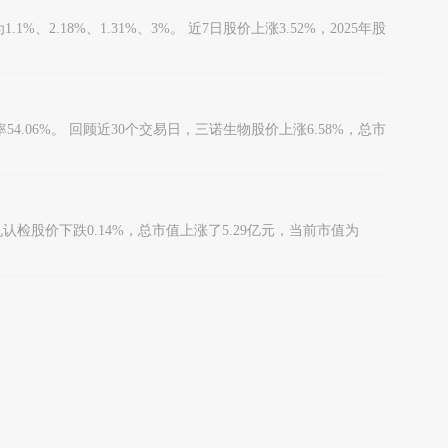
2.18%、1.31%、3%。 近7日股价上涨3.52%，2025年股
率54.06%。 回顾近30个交易日，三诺生物股价上涨6.58%，总市
日中机认检股价下跌0.14%，总市值上涨了5.29亿元，当前市值为