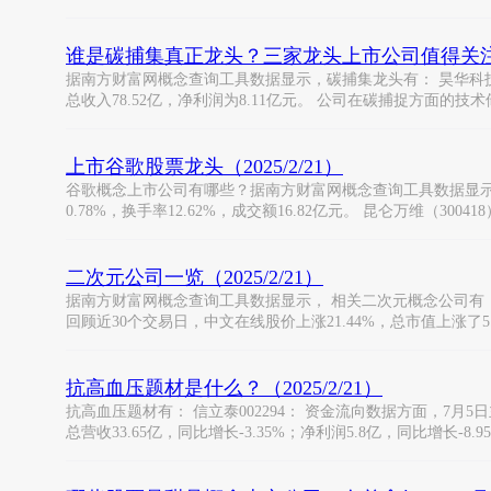
谁是碳捕集真正龙头？三家龙头上市公司值得关注（20
据南方财富网概念查询工具数据显示，碳捕集龙头有： 昊华科技： 龙头
总收入78.52亿，净利润为8.11亿元。 公司在碳捕捉方面的技
上市谷歌股票龙头（2025/2/21）
谷歌概念上市公司有哪些？据南方财富网概念查询工具数据显示， 谷歌概
0.78%，换手率12.62%，成交额16.82亿元。 昆仑万维（300418
二次元公司一览（2025/2/21）
据南方财富网概念查询工具数据显示， 相关二次元概念公司有： 中
回顾近30个交易日，中文在线股价上涨21.44%，总市值上涨了5.
抗高血压题材是什么？（2025/2/21）
抗高血压题材有： 信立泰002294： 资金流向数据方面，7月5日主
总营收33.65亿，同比增长-3.35%；净利润5.8亿，同比增长-8.9