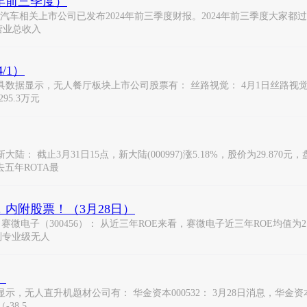
年前三季度）
汽车相关上市公司已发布2024年前三季度财报。2024年前三季度大家都
司营业总收入
/1）
显示，无人餐厅板块上市公司股票有： 丝路视觉： 4月1日丝路视觉(3005
95.3万元
止3月31日15点，新大陆(000997)涨5.18%，股价为29.870元，盘中
去五年ROTA最
，内附股票！（3月28日）
子（300456）： 从近三年ROE来看，赛微电子近三年ROE均值为2.05%
研制专业级无人
）
人直升机题材公司有： 华金资本000532： 3月28日消息，华金资本5日内
38.5