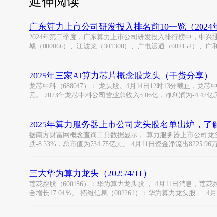
延伸阅读
广东算力上市公司研发投入排名前10一览（202
2024年第二季度，广东算力上市公司研发投入排行榜中，中兴通讯（0
城（000066）、江波龙（301308）、广电运通（002152）、广和
2025年三家AI算力芯片概念股龙头（干货分享）（20
龙芯中科（688047）： 龙头股。4月14日12时13分截止，龙芯中
元。 2023年龙芯中科公司营业总收入5.06亿，净利润为-4.42亿
2025年算力服务器上市公司龙头股名单出炉，了解一下
据南方财富网概念查询工具数据显示， 算力服务器上市公司龙头股有：
跌-8.33%，总市值为734.75亿元。 4月11日资金净流出8225.
三大华为算力龙头（2025/4/11）
莲花控股（600186）：华为算力龙头股 ， 4月11日消息，莲花
合增长17.04％。 拓维信息（002261）：华为算力龙头股 ， 4