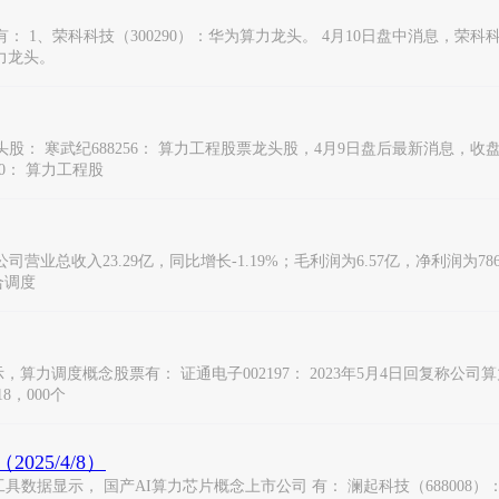
、荣科科技（300290）：华为算力龙头。 4月10日盘中消息，荣科科技5日
算力龙头。
： 寒武纪688256： 算力工程股票龙头股，4月9日盘后最新消息，收盘报：
230： 算力工程股
公司营业总收入23.29亿，同比增长-1.19%；毛利润为6.57亿，净利润为
合调度
力调度概念股票有： 证通电子002197： 2023年5月4日回复称
8，000个
25/4/8）
显示， 国产AI算力芯片概念上市公司 有： 澜起科技（688008）： 截至