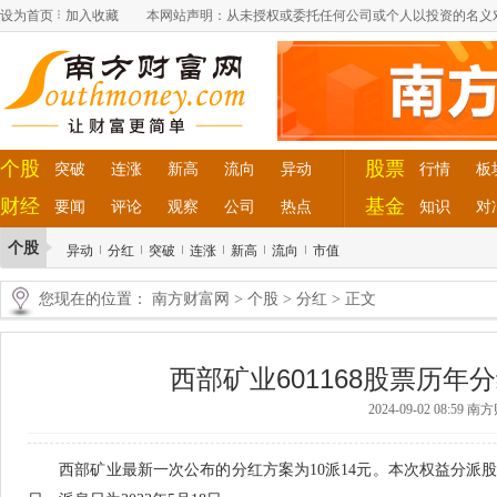
设为首页
加入收藏
本网站声明：从未授权或委托任何公司或个人以投资的名义
个股
股票
突破
连涨
新高
流向
异动
行情
板
财经
基金
要闻
评论
观察
公司
热点
知识
对
个股
异动
分红
突破
连涨
新高
流向
市值
您现在的位置：
南方财富网
>
个股
>
分红
> 正文
西部矿业601168股票历年分红
2024-09-02 08:59 
西部矿业最新一次公布的分红方案为10派14元。本次权益分派股权登记