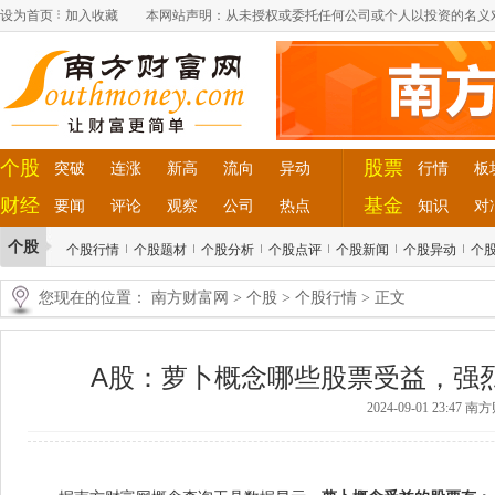
设为首页
加入收藏
本网站声明：从未授权或委托任何公司或个人以投资的名义
个股
股票
突破
连涨
新高
流向
异动
行情
板
财经
基金
要闻
评论
观察
公司
热点
知识
对
个股
个股行情
个股题材
个股分析
个股点评
个股新闻
个股异动
个
您现在的位置：
南方财富网
>
个股
>
个股行情
> 正文
A股：萝卜概念哪些股票受益，强烈建议
2024-09-01 23:47 