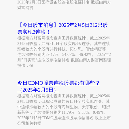
2025年2月5日医疗设备股连涨股涨幅排名 数据由南方
财富网提
【今日股市消息】2025年2月5日312只股
票实现3连涨！
根据南方财富网概念查询工具数据统计，截止2025年
2月5日收盘，共有312只个股实现3天连涨。其中连续
涨幅较大的个股有并行科技、拓尔思、智信精密等，
连续涨幅分别为59.17%、54.07%、46.42%。 2025年2
月5日实现3连涨股票涨幅排名 数据由南方财富网整理
提供，仅
今日CDMO股票连涨股票都有哪些？
（2025年2月5日）
根据南方财富网概念查询工具数据统计，截止2025年
2月5日收盘，CDMO股票共有13只个股实现连涨。其
中连续涨幅较大的个股有海利生物、天宇股份、昭衍
新药等，连续涨幅分别为11.79%、9.53%、9.49%。
2025年2月5日CDMO股票连涨股票涨幅排名 以上上市
公司相关数据