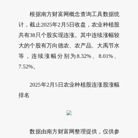
根据南方财富网概念查询工具数据统
计，截止2025年2月5日收盘，农业种植股
共有38只个股实现连涨。其中连续涨幅较
大的个股有万向德农、农产品、大禹节水
等，连续涨幅分别为8.32%、8.01%、
7.52%。
2025年2月5日农业种植股连涨股涨幅
排名
数据由南方财富网整理提供，仅供参