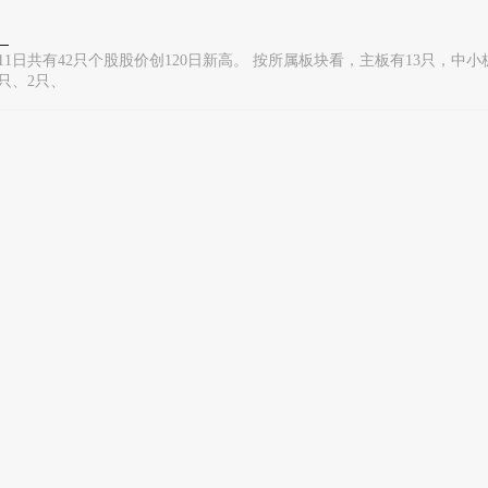
）
11日共有42只个股股价创120日新高。 按所属板块看，主板有13只，中
只、2只、