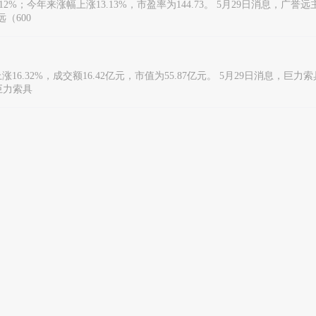
12%；今年来涨幅上涨13.13%，市盈率为144.73。 5月29日消息，广誉远
（600
上涨16.32%，成交额16.42亿元，市值为55.87亿元。 5月29日消息，巨
 巨力索具