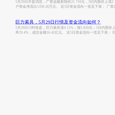
5月29日开盘消息，广誉远最新报价21.710元，3日内股价上涨2.
户资金净流出1358.26万元。 近5日资金流向一览见下表： 广誉远
巨力索具，5月29日行情及资金流向如何？
5月29日15时收盘，巨力索具涨4.11%，报5.820元；5日内股价
率29.4%，成交金额16.42亿元。 近5日资金流向一览见下表：