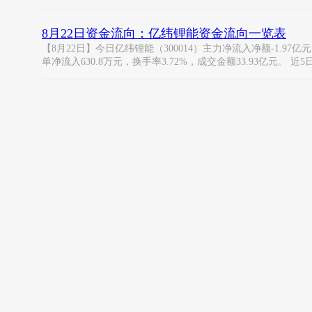
8月22日资金流向：亿纬锂能资金流向一览表
【8月22日】今日亿纬锂能（300014）主力净流入净额-1.97亿元，
单净流入630.8万元，换手率3.72%，成交金额33.93亿元。 近