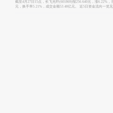
截至4月27日15点，长飞光纤(601869)报256.640元，涨6.2
元，换手率5.21%，成交金额53.48亿元。 近5日资金流向一览