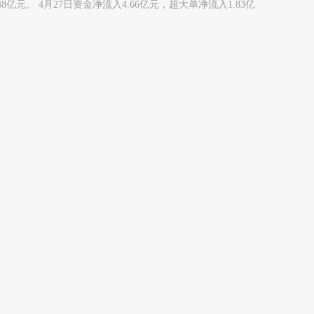
3.48亿元。 4月27日资金净流入4.66亿元，超大单净流入1.83亿