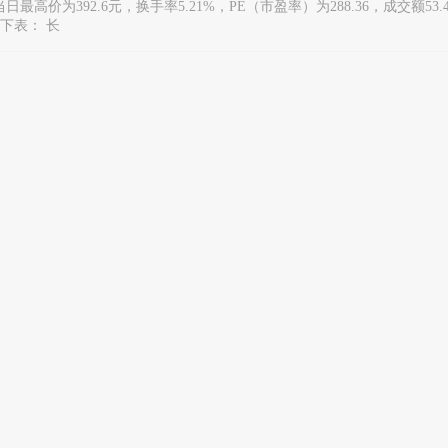
2%，当日最高价为392.6元，换手率5.21%，PE（市盈率）为288.36，成交额5
见下表： 长