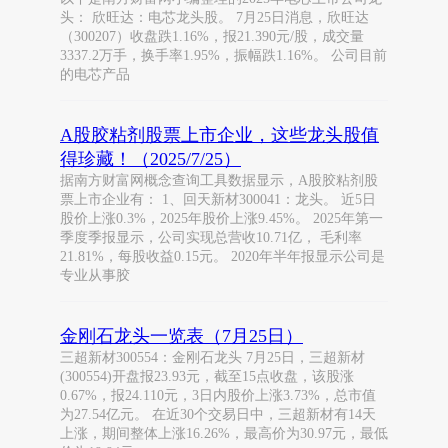
头： 欣旺达：电芯龙头股。 7月25日消息，欣旺达
（300207）收盘跌1.16%，报21.390元/股，成交量
3337.2万手，换手率1.95%，振幅跌1.16%。 公司目前
的电芯产品
A股胶粘剂股票上市企业，这些龙头股值
得珍藏！（2025/7/25）
据南方财富网概念查询工具数据显示，A股胶粘剂股
票上市企业有： 1、回天新材300041：龙头。 近5日
股价上涨0.3%，2025年股价上涨9.45%。 2025年第一
季度季报显示，公司实现总营收10.71亿， 毛利率
21.81%，每股收益0.15元。 2020年半年报显示公司是
专业从事胶
金刚石龙头一览表（7月25日）
三超新材300554：金刚石龙头 7月25日，三超新材
(300554)开盘报23.93元，截至15点收盘，该股涨
0.67%，报24.110元，3日内股价上涨3.73%，总市值
为27.54亿元。 在近30个交易日中，三超新材有14天
上涨，期间整体上涨16.26%，最高价为30.97元，最低