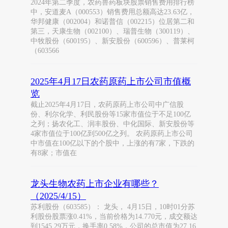
2024年第二季度，农药兽药板块股票销售费用排行榜
中，安道麦A（000553）销售费用总额高达23.63亿，
华邦健康（002004）和诺普信（002215）位居第二和
第三，天康生物（002100）、瑞普生物（300119）、
中牧股份（600195）、新安股份（600596）、普莱柯
（603566
2025年4月17日农药原药上市公司市值概
览
截止2025年4月17日，农药原药上市公司中广信股
份、利尔化学、利民股份等15家市值位于不足100亿
之列；扬农化工、润丰股份、中化国际、新安股份等
4家市值位于100亿到500亿之列。 农药原药上市公司
中市值在100亿以下的个股中，上涨的有7家，下跌的
有8家；市值在
龙头生物农药上市企业有哪些？
（2025/4/15）
苏利股份（603585）： 龙头， 4月15日，10时01分苏
利股份股票涨0.41%，当前价格为14.770元，成交额达
到1545.29万元，换手率0.58%，公司的总市值为27.16