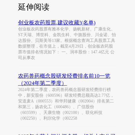
延伸阅读
创业板农药股票,建议收藏!(名单)
创业板农药股票有雅本化学、扬帆新材、广康生化、
ST天瑞、博世科、金凯生科、中旗股份、川金诺、怡
达股份、贝斯美等13家。根据概念查询工具股票工具
数据整理，在市值上，截至4月29日，创业板农药股
票市值排名情况如下： 一、润丰股份：147.4亿元 公
司从事农
农药兽药概念股研发经费排名前10一览
（2024年第二季度）
2024年第二季度，农药兽药概念股研发经费排行榜
中，新安股份（600596）研发经费总额高达2.77亿，
安道麦A（000553）和华邦健康（002004）排名第二
和第三，扬农化工（600486）、广信股份
（603599）、天康生物（002100）、联化科技
（002250）、利尔化学（002258