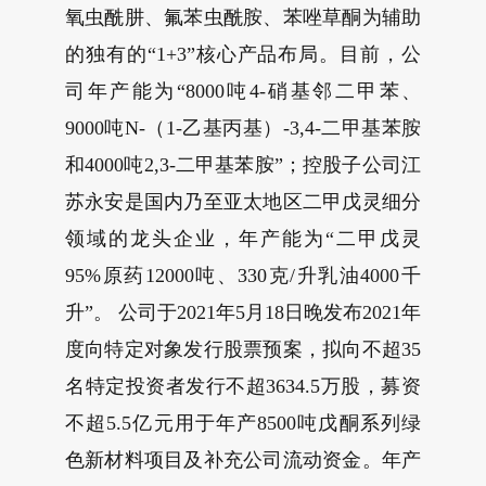
氧虫酰肼、氟苯虫酰胺、苯唑草酮为辅助
的独有的“1+3”核心产品布局。目前，公
司年产能为“8000吨4-硝基邻二甲苯、
9000吨N-（1-乙基丙基）-3,4-二甲基苯胺
和4000吨2,3-二甲基苯胺”；控股子公司江
苏永安是国内乃至亚太地区二甲戊灵细分
领域的龙头企业，年产能为“二甲戊灵
95%原药12000吨、330克/升乳油4000千
升”。 公司于2021年5月18日晚发布2021年
度向特定对象发行股票预案，拟向不超35
名特定投资者发行不超3634.5万股，募资
不超5.5亿元用于年产8500吨戊酮系列绿
色新材料项目及补充公司流动资金。年产