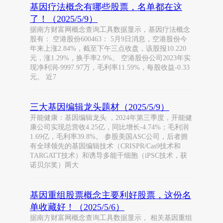
基因疗法概念有哪些股票，名单都在这
了！（2025/5/9）
据南方财富网概念查询工具数据显示，基因疗法概念
股有： 空港股份600463： 5月9日消息，空港股份今
年来上涨2.84%，截至下午三点收盘，该股报10.220
元，涨1.29%，换手率2.9%。 空港股份公司2023年实
现净利润-9997.97万，毛利率11.59%，每股收益-0.33
元。 近7
三大基因编辑龙头题材（2025/5/9）
开能健康：基因编辑龙头 ，2024年第三季度，开能健
康公司实现总营收4.25亿，同比增长-4.74%；毛利润
1.69亿，毛利率39.8%。 参股美国ASC公司，后者拥
有全球领先的基因编辑技术（CRISPR/Cas9技术和
TARGATT技术）和诱导多能干细胞（iPSC技术，获
诺贝尔奖）两大
基因重组股票概念主要利好股票，这份名
单收藏好！（2025/5/6）
据南方财富网概念查询工具数据显示， 相关基因重组