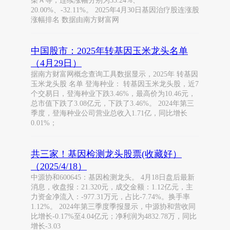
柴Ａ等，连续涨幅分别为33.24%、
20.00%、-32.11%。 2025年4月30日基因治疗股连涨股
涨幅排名 数据由南方财富网
中国股市：2025年转基因玉米龙头名单
（4月29日）
据南方财富网概念查询工具数据显示，2025年 转基因
玉米龙头股 名单 登海种业： 转基因玉米龙头股，近7
个交易日，登海种业下跌3.46%，最高价为10.46元，
总市值下跌了3.08亿元，下跌了3.46%。 2024年第三
季度，登海种业公司营业总收入1.71亿，同比增长
0.01%；
共三家！基因检测龙头股票(收藏好）
（2025/4/18）
中源协和600645：基因检测龙头。 4月18日盘后最新
消息，收盘报：21.320元，成交金额：1.12亿元，主
力资金净流入：-977.31万元，占比-7.74%。换手率
1.12%。 2024年第三季度季报显示，中源协和营收同
比增长-0.17%至4.04亿元；净利润为4832.78万，同比
增长-3.03