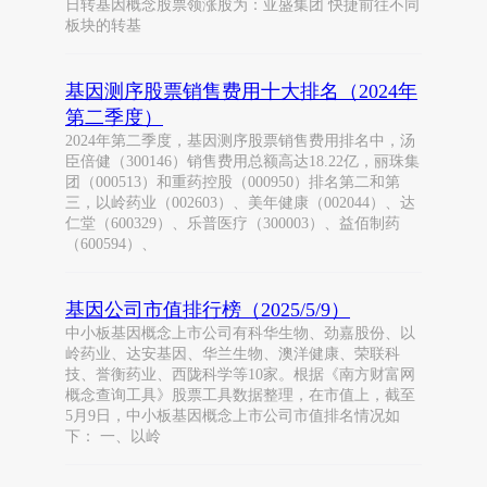
日转基因概念股票领涨股为：亚盛集团 快捷前往不同
板块的转基
基因测序股票销售费用十大排名（2024年
第二季度）
2024年第二季度，基因测序股票销售费用排名中，汤
臣倍健（300146）销售费用总额高达18.22亿，丽珠集
团（000513）和重药控股（000950）排名第二和第
三，以岭药业（002603）、美年健康（002044）、达
仁堂（600329）、乐普医疗（300003）、益佰制药
（600594）、
基因公司市值排行榜（2025/5/9）
中小板基因概念上市公司有科华生物、劲嘉股份、以
岭药业、达安基因、华兰生物、澳洋健康、荣联科
技、誉衡药业、西陇科学等10家。根据《南方财富网
概念查询工具》股票工具数据整理，在市值上，截至
5月9日，中小板基因概念上市公司市值排名情况如
下： 一、以岭