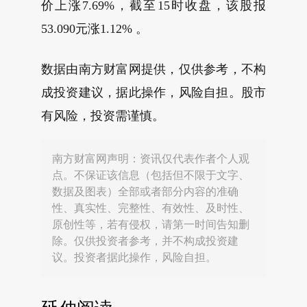
价上涨7.69%，截至15时收盘，该股报
53.090元涨1.12% 。
数据由南方财富网提供，仅供参考，不构
成投资建议，据此操作，风险自担。股市
有风险，投资需谨慎。
南方财富网声明：资讯仅代表作者个人观
点。不保证该信息（包括但不限于文字、
数据及图表）全部或者部分内容的准确
性、真实性、完整性、有效性、及时性、
原创性等，若有侵权，请第一时间告知删
除。仅供投资者参考，并不构成投资建
议。投资者据此操作，风险自担。