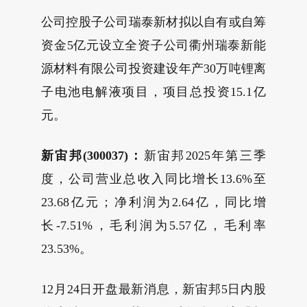
公司控股子公司瑞泰新材拟以自有或自筹
资金5亿元设立全资子公司衢州瑞泰新能
源材料有限公司投资建设年产30万吨锂离
子电池电解液项目，项目总投资15.1亿
元。
新宙邦(300037)：
新宙邦2025年第三季
度，公司营业总收入同比增长13.6%至
23.68亿元；净利润为2.64亿，同比增
长-7.51%，毛利润为5.57亿，毛利率
23.53%。
12月24日开盘最新消息，新宙邦5日内股