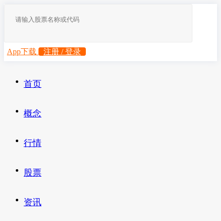
App下载
注册 / 登录
首页
概念
行情
股票
资讯