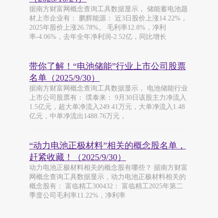
据南方财富网概念查询工具数据显示， 储能蓄电池题
材上市企业有： 鹏辉能源： 近3日股价上涨14.22%，
2025年股价上涨26.78%。 毛利率12.8%，净利
率-4.06%，去年全年净利润-2.52亿，同比增长
带你了解！“电池储能”行业上市公司股票
名单（2025/9/30）
据南方财富网概念查询工具数据显示， 电池储能行业
上市公司股票有： 璞泰来： 9月30日该股主力净流入
1.5亿元，超大单净流入249.41万元，大单净流入1.48
亿元，中单净流出1488.76万元，
“动力电池正极材料”相关的概念股名单，
赶紧收藏！（2025/9/30）
动力电池正极材料相关的概念股有哪些？ 据南方财富
网概念查询工具数据显示，动力电池正极材料相关的
概念股有： 富临精工300432： 富临精工2025年第二
季度公司毛利率11.22%，净利率