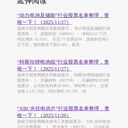
延伸阅读
“动力电池及储能”行业股票名单整理，查
收一下！（2025/11/27）
据南方财富网概念库数据显示， 动力电池及储能行业
股票有： 1、派能科技（688063）： 净利4110.73万、
同比增长-92.03%。 在近7个交易日中，派能科技有4
天下跌，期间整体下跌9.34%，最高
“特斯拉锂电池组”行业股票名单整理，查
收一下！（2025/11/27）
据南方财富网概念库数据显示， 特斯拉锂电池组行业
股票有： 1、天赐材料（002709）： 天赐材料2024年
报显示，公司的毛利率18.89%，净利率3.82%，总营
业收入125.18亿，同比增长-18.74%；扣
“XBC光伏电池片”行业股票名单整理，查
收一下！（2025/11/20）
据南方财富网概念查询工具数据显示， XBC光伏电池
片行业股票有： 1、帝尔激光（300776）： 2024年实