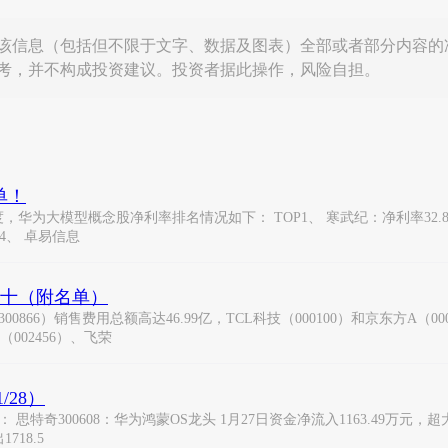
该信息（包括但不限于文字、数据及图表）全部或者部分内容的
考，并不构成投资建议。投资者据此操作，风险自担。
单！
为大模型概念股净利率排名情况如下： TOP1、 寒武纪：净利率32.8%，毛
OP4、 卓易信息
前十（附名单）
866）销售费用总额高达46.99亿，TCL科技（000100）和京东方A（0
（002456）、飞荣
/28）
300608：华为鸿蒙OS龙头 1月27日资金净流入1163.49万元，超大单净
718.5