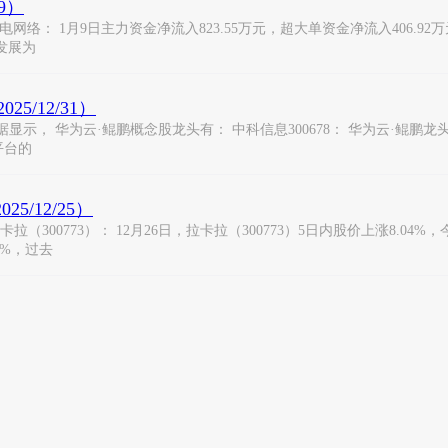
9）
： 1月9日主力资金净流入823.55万元，超大单资金净流入406.92万元
发展为
/12/31）
， 华为云·鲲鹏概念股龙头有： 中科信息300678： 华为云·鲲鹏龙头
平台的
/12/25）
0773）： 12月26日，拉卡拉（300773）5日内股价上涨8.04%，今年
3%，过去