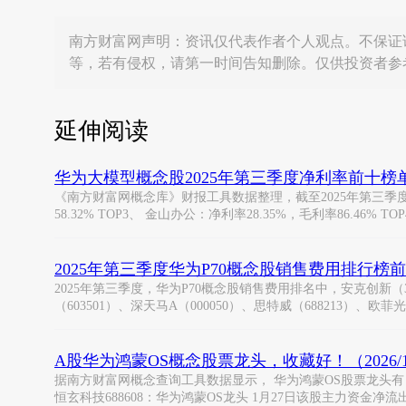
南方财富网声明：资讯仅代表作者个人观点。不保证
等，若有侵权，请第一时间告知删除。仅供投资者参
延伸阅读
华为大模型概念股2025年第三季度净利率前十榜
《南方财富网概念库》财报工具数据整理，截至2025年第三季度，华
58.32% TOP3、 金山办公：净利率28.35%，毛利率86.46% T
2025年第三季度华为P70概念股销售费用排行榜
2025年第三季度，华为P70概念股销售费用排名中，安克创新（300
（603501）、深天马A（000050）、思特威（688213）、欧菲光
A股华为鸿蒙OS概念股票龙头，收藏好！（2026/1
据南方财富网概念查询工具数据显示， 华为鸿蒙OS股票龙头有： 思特奇
恒玄科技688608：华为鸿蒙OS龙头 1月27日该股主力资金净流出1