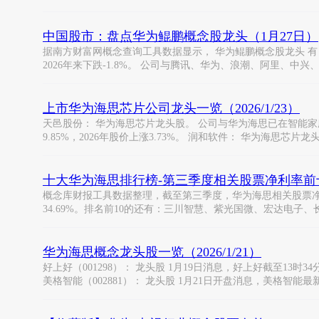
中国股市：盘点华为鲲鹏概念股龙头（1月27日）
据南方财富网概念查询工具数据显示， 华为鲲鹏概念股龙头 有： 神
2026年来下跌-1.8%。 公司与腾讯、华为、浪潮、阿里、中兴
上市华为海思芯片公司龙头一览（2026/1/23）
天邑股份： 华为海思芯片龙头股。 公司与华为海思已在智能家
9.85%，2026年股价上涨3.73%。 润和软件： 华为海思芯片龙
十大华为海思排行榜-第三季度相关股票净利率前
概念库财报工具数据整理，截至第三季度，华为海思相关股票净利
34.69%。排名前10的还有：三川智慧、紫光国微、宏达电子
华为海思概念龙头股一览（2026/1/21）
好上好（001298）： 龙头股 1月19日消息，好上好截至13时3
美格智能（002881）： 龙头股 1月21日开盘消息，美格智能最新报