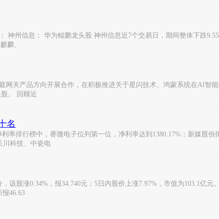
州信息： 华为鲲鹏龙头股 神州信息近7个交易日，期间整体下跌9.55%，最
、麒麟、
庭网关产品方向开展合作，在积极推进关于星闪技术、鸿蒙系统在AI智能机
头股。 回顾近
十名
率排行榜中，赛微电子位列第一位，净利率达到1380.17%；新媒股份排
、长川科技、中瓷电
4分，该股涨0.34%，报34.740元；5日内股价上涨7.97%，市值为10
46.63