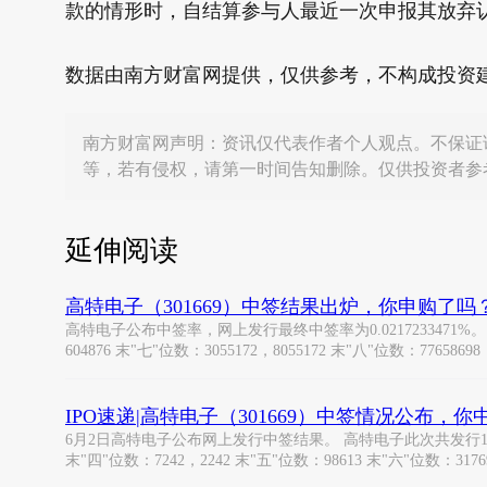
款的情形时，自结算参与人最近一次申报其放弃
数据由南方财富网提供，仅供参考，不构成投资
南方财富网声明：资讯仅代表作者个人观点。不保证
等，若有侵权，请第一时间告知删除。仅供投资者参
延伸阅读
高特电子（301669）中签结果出炉，你申购了吗
高特电子公布中签率，网上发行最终中签率为0.0217233471%。 中签号码
604876 末"七"位数：3055172，8055172 末"八"位数：77658698，
IPO速递|高特电子（301669）中签情况公布，
6月2日高特电子公布网上发行中签结果。 高特电子此次共发行1.2亿
末"四"位数：7242，2242 末"五"位数：98613 末"六"位数：31769