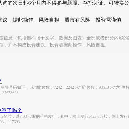
认购的次日起6个月内不得参与新股、存托凭证、可转换
建议，据此操作，风险自担。股市有风险，投资需谨慎。
该信息（包括但不限于文字、数据及图表）全部或者部分内容的
考，并不构成投资建议。投资者据此操作，风险自担。
？
如下： 末"四"位数：7242，2242 末"五"位数：98613 末"六"位数：31769
27658698
你中签了吗？
股，以7.08元/股的价格发行，其中，网上发行3423.8万股，网上发行最终
3，117693