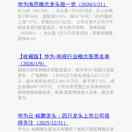
华为海思概念龙头股一览（2026/1/21）
好上好（001298）： 龙头股 1月19日消息，好上好截
至13时34分，该股涨0.34%，报34.740元；5日内股价
上涨7.97%，市值为103.1亿元。 公司全资子公司子午
科技是星闪联盟成员，华为海代理商。 美格智能
（002881）： 龙头股 1月21日开盘消息，美格智能最
新报46.63
【收藏版】华为·电视行业概念股票名单
（2026/1/9）
据南方财富网概念库数据显示，相关华为·电视行业股
票有： 广电网络： 1月9日主力资金净流入823.55万
元，超大单资金净流入406.92万元，换手率2.21%，成
交金额6887.09万元。 公司业务范围已从原来传统的
有线电视传输业务、集团/家庭网络接入业务，逐步发
展为
华为云·鲲鹏龙头：四只龙头上市公司值
得关注（2025/12/31）
华为云·鲲鹏概念股龙头有哪些？据南方财富网概念查