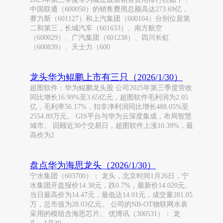
中国联通（600050）的销售费用总额高达273.69亿，
赛力斯（601127）和上汽集团（600104）分别位居第
二和第三，长城汽车（601633）、南方航空
（600029）、广汽集团（601238）、四川长虹
（600839）、天士力（600
龙头华为鲲鹏上市有三只（2026/1/30）
超图软件：华为鲲鹏龙头股 公司2025年第三季度营收
同比增长16.99%至3.65亿元，超图软件毛利润为2.05
亿，毛利率56.17%，扣非净利润同比增长488.05%至
2554.89万元。 GIS平台与华为云深度集成，布局智慧
城市。 回顾近30个交易日，超图软件上涨10.39%，最
高价为2
盘点华为海思龙头（2026/1/30）
宁水集团（603700）： 龙头，北京时间1月26日，宁
水集团开盘报价14.38元，跌0.7%，最新价14.020元。
当日最高价为14.47元，最低达14.01元，成交量281.05
万，总市值为28.03亿元。 公司的NB-OT物联网水表
采用的模组含海思芯片。 优博讯（300531）： 龙