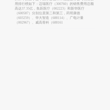
用排行榜如下：迈瑞医疗（300760）的销售费用总额
高达37.35亿，鱼跃医疗（002223）和新华医疗
（600587）分别位居第二和第三，药明康德
（603259）、华大智造（688114）、广电计量
（002967）、威高骨科（688161