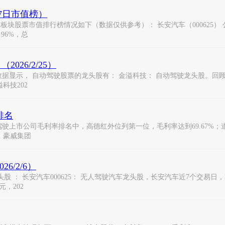
27日市值榜）
2X板块股票市值排行榜情况如下（数据仅供参考）： 长安汽车（000625
.96%，总
26/2/25）
显示， 自动驾驶股票的龙头股有： 金溢科技： 自动驾驶龙头股。回顾近
溢科技202
排名
上市公司毛利率排名中，高德红外位列第一位，毛利率达到69.67%；道
、豪威集团
6/2/6）
 ： 长安汽车000625： 无人驾驶汽车龙头股，长安汽车近7个交易日，期间
元，202