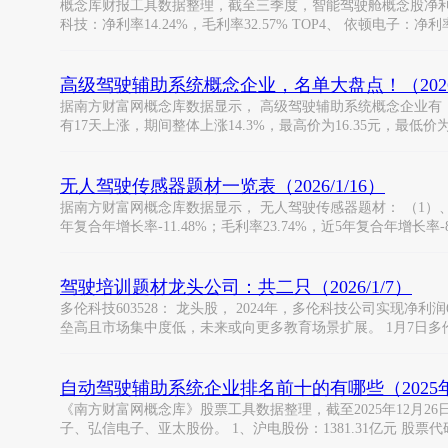
概念库财报工具数据整理，截至三季度，智能驾驶舱概念股净利率排名情况如
科技：净利率14.24%，毛利率32.57% TOP4、 依顿电子：净利率
高级驾驶辅助系统概念企业，名单大盘点！（2026/
据南方财富网概念库数据显示， 高级驾驶辅助系统概念企业有： 万安
有17天上涨，期间整体上涨14.3%，最高价为16.35元，最低价为1
无人驾驶传感器题材一览表（2026/1/16）
据南方财富网概念库数据显示， 无人驾驶传感器题材： （1）、天银机电
年复合年增长率-11.48%；毛利率23.74%，近5年复合年增长率-8.
驾驶培训题材龙头公司：共二只（2026/1/7）
多伦科技603528： 龙头股， 2024年，多伦科技公司实现净利润
垒高且市场集中度低，未来或向更多教育场景扩展。 1月7日多
自动驾驶辅助系统企业排名前十的有哪些（2025年
《南方财富网概念库》股票工具数据整理，截至2025年12
子、弘信电子、亚太股份。 1、沪电股份：1381.31亿元 股票代码