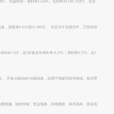
 生益科技：净利率15.64%，毛利率28.14% TOP3、 全志
股涨0.65%报15.380元 。 在近30个交易日中，万安科技
40.74万，近5年复合年增长率-8.25%；净利率8.75%，近5
0.01元。 开发AI驱动的VR模拟器，应用于驾驶培训等领域，技术壁
、德赛西威、驰宏锌锗、世运电路、四维图新、风华高科、奕东电