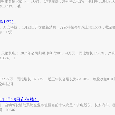
下： TOP1、 沪电股份：净利率20.62%，毛利率35.84% TOP2、
10.41%，毛
1/22）
科技： 1月22日开盘最新消息，万安科技今年来上涨1.56%，截至收盘，该
3.12元
： 2024年公司归母净利润9040.74万元，同比增长175.8%。净利润90
33%。 1
632.27万，同比增长102.73%，近三年复合增长为-64.78%；每股收益
伦科技消
12月26日市值榜）
月26日，自动驾驶辅助系统企业市值排名前十依次是：沪电股份、长安汽车
：00246