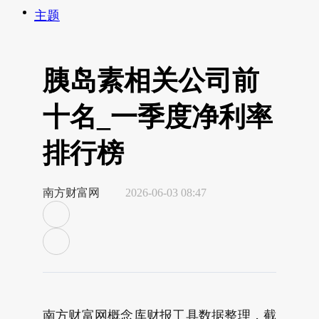
主题
胰岛素相关公司前
十名_一季度净利率
排行榜
南方财富网
2026-06-03 08:47
南方财富网概念库财报工具数据整理，截