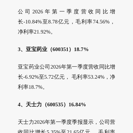
公司2026年第一季度营收同比增
长-10.84%至8.78亿元，毛利率74.56%，
净利率21.92%。
3、亚宝药业（600351）18.7%
亚宝药业公司2026年第一季度营收同比增
长-6.92%至5.72亿元， 毛利率53.24%，净
利率18.7%。
4、天士力（600535）16.84%
天士力2026年第一季度季报显示，公司营
收同比增长5.35%至21.65亿元， 毛利率