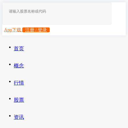
App下载
注册 / 登录
首页
概念
行情
股票
资讯