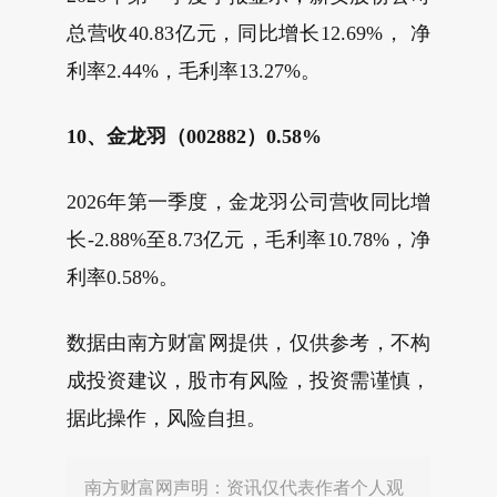
总营收40.83亿元，同比增长12.69%， 净
利率2.44%，毛利率13.27%。
10、金龙羽（002882）0.58%
2026年第一季度，金龙羽公司营收同比增
长-2.88%至8.73亿元，毛利率10.78%，净
利率0.58%。
数据由南方财富网提供，仅供参考，不构
成投资建议，股市有风险，投资需谨慎，
据此操作，风险自担。
南方财富网声明：资讯仅代表作者个人观