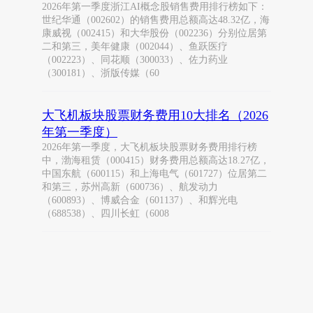
2026年第一季度浙江AI概念股销售费用排行榜如下：
世纪华通（002602）的销售费用总额高达48.32亿，海
康威视（002415）和大华股份（002236）分别位居第
二和第三，美年健康（002044）、鱼跃医疗
（002223）、同花顺（300033）、佐力药业
（300181）、浙版传媒（60
大飞机板块股票财务费用10大排名（2026
年第一季度）
2026年第一季度，大飞机板块股票财务费用排行榜
中，渤海租赁（000415）财务费用总额高达18.27亿，
中国东航（600115）和上海电气（601727）位居第二
和第三，苏州高新（600736）、航发动力
（600893）、博威合金（601137）、和辉光电
（688538）、四川长虹（6008