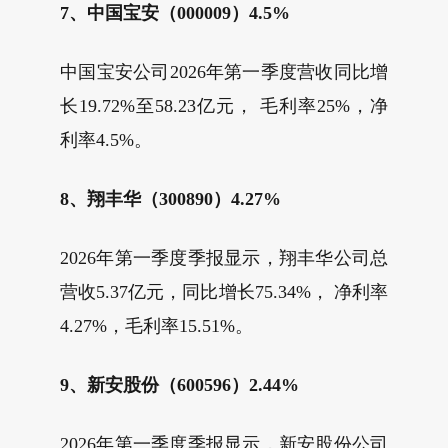
7、中国宝安（000009）4.5%
中国宝安公司2026年第一季度营收同比增
长19.72%至58.23亿元， 毛利率25%，净
利率4.5%。
8、翔丰华（300890）4.27%
2026年第一季度季报显示，翔丰华公司总
营收5.37亿元，同比增长75.34%， 净利率
4.27%，毛利率15.51%。
9、新安股份（600596）2.44%
2026年第一季度季报显示，新安股份公司