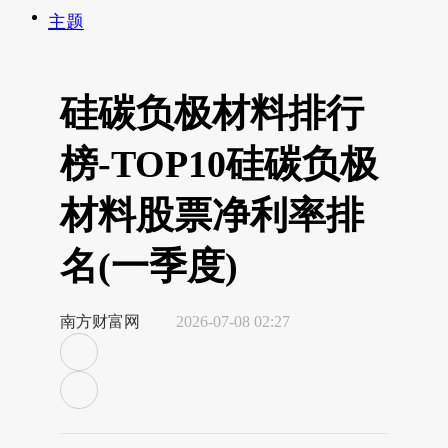
主题
硅碳负极材料排行
榜-TOP10硅碳负极
材料股票净利率排
名(一季度)
南方财富网
2026-07-08 02:27