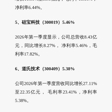
净利率6.44%。
5、硅宝科技（300019）5.46%
2026年第一季度显示，公司总营收8.43亿
元，同比增长8.27%， 净利率5.46%，毛
利率17.82%。
6、道氏技术（300409）5.38%
公司2026年第一季度营收同比增长27.11%
至22.35亿元， 毛利率23.41%，净利率
5.38%。