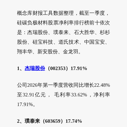
概念库财报工具数据整理，截至一季度，
硅碳负极材料股票净利率排行榜前十依次
是：杰瑞股份、璞泰来、石大胜华、杉杉
股份、硅宝科技、道氏技术、中国宝安、
翔丰华、新安股份、金龙羽。
1、
杰瑞股份
（002353）17.91%
公司2026年第一季度营收同比增长22.48%
至32.91亿元， 毛利率33.62%，净利率
17.91%。
2、璞泰来（603659）17.74%