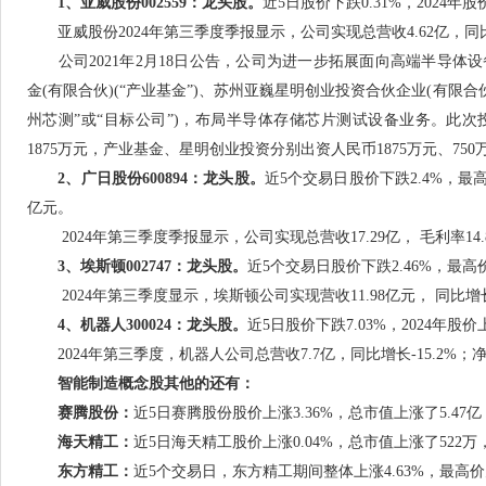
1、亚威股份002559：龙头股。
近5日股价下跌0.31%，2024年股价
亚威股份2024年第三季度季报显示，公司实现总营收4.62亿，同比增长-
公司2021年2月18日公告，公司为进一步拓展面向高端半导体
金(有限合伙)(“产业基金”)、苏州亚巍星明创业投资合伙企业(有限合
州芯测”或“目标公司”)，布局半导体存储芯片测试设备业务。此次
1875万元，产业基金、星明创业投资分别出资人民币1875万元、75
2、广日股份600894：龙头股。
近5个交易日股价下跌2.4%，最高价
亿元。
2024年第三季度季报显示，公司实现总营收17.29亿， 毛利率14.8
3、埃斯顿002747：龙头股。
近5个交易日股价下跌2.46%，最高价
2024年第三季度显示，埃斯顿公司实现营收11.98亿元， 同比增长21.
4、机器人300024：龙头股。
近5日股价下跌7.03%，2024年股价上
2024年第三季度，机器人公司总营收7.7亿，同比增长-15.2%；净利润-
智能制造概念股其他的还有：
赛腾股份
：
近5日赛腾股份股价上涨3.36%，总市值上涨了5.47亿，
海天精工：
近5日海天精工股价上涨0.04%，总市值上涨了522万，当
东方精工：
近5个交易日，东方精工期间整体上涨4.63%，最高价为7