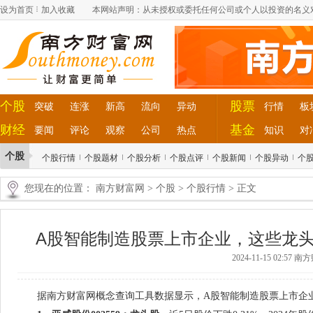
设为首页
加入收藏
本网站声明：从未授权或委托任何公司或个人以投资的名义
个股
股票
突破
连涨
新高
流向
异动
行情
板
财经
基金
要闻
评论
观察
公司
热点
知识
对
个股
个股行情
个股题材
个股分析
个股点评
个股新闻
个股异动
个
您现在的位置：
南方财富网
>
个股
>
个股行情
> 正文
A股智能制造股票上市企业，这些龙头股值
2024-11-15 02:57 
据南方财富网概念查询工具数据显示，A股智能制造股票上市企