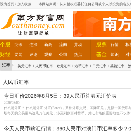
设为首页
加入收藏
本网站声明：从未授权或委托任何公司或个人以投资的名义
个股
股票
突破
连涨
新高
流向
异动
行情
板
财经
基金
要闻
评论
观察
公司
热点
知识
对
汇率
美元汇率
人民币汇率
欧元汇率
港币汇率
日元汇率
英镑汇率
人民币汇率
今日汇价2026年8月5日：39人民币兑港元汇价表
2026/08/05
什么是外汇？ 什么是外汇 外汇(Forex)，又称外币交易、国际汇兑，是指一国
场每天的交易量高达几万亿美元，涉及到数百种货币。外汇市场的重要地位不仅体现
今天人民币购汇行情：360人民币对澳门币汇率多少？08