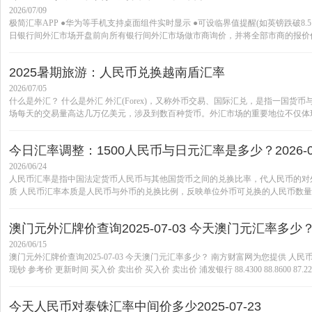
2026/07/09
极简汇率APP ●华为等手机支持桌面组件实时显示 ●可设临界值提醒(如英镑跌破8
日银行间外汇市场开盘前向所有银行间外汇市场做市商询价，并将全部市商的报价作
2025暑期旅游：人民币兑换越南盾汇率
2026/07/05
什么是外汇？ 什么是外汇 外汇(Forex)，又称外币交易、国际汇兑，是指一国
场每天的交易量高达几万亿美元，涉及到数百种货币。外汇市场的重要地位不仅体现
今日汇率调整：1500人民币与日元汇率是多少？2026-06
2026/06/24
人民币汇率是指中国法定货币人民币与其他国货币之间的兑换比率，代人民币的对外
质 人民币汇率本质是人民币与外币的兑换比例，反映单位外币可兑换的人民币数量。例如
澳门元外汇牌价查询2025-07-03 今天澳门元汇率多少
2026/06/15
澳门元外汇牌价查询2025-07-03 今天澳门元汇率多少？ 南方财富网为您提供 人
现钞 参考价 更新时间 买入价 卖出价 买入价 卖出价 浦发银行 88.4300 88.8600 87.2200 -- 88
今天人民币对泰铢汇率中间价多少2025-07-23