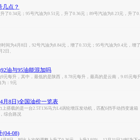
号几点？
0.34元；95号汽油为9.51元，升了0.36元；89号汽油为8.23元，升了0
8日，92号汽油为8.84元，增了0.33元；95号汽油为9.4元，增了0.3
月2日、
92油与95油能混加吗
9元每升，其中，最低的是陕西，8.78元每升，最高的是云南，9.05元
格为：9元
？(4月8日)全国油价一览表
5-6座动力上搭载的是一台2.5T136马力L4涡轮增压发动机，匹配6挡手动挡
里，综合路况
4-08)
4月8日，对比上次的调整上升了0.36元，上升3.93%，12月31日24时