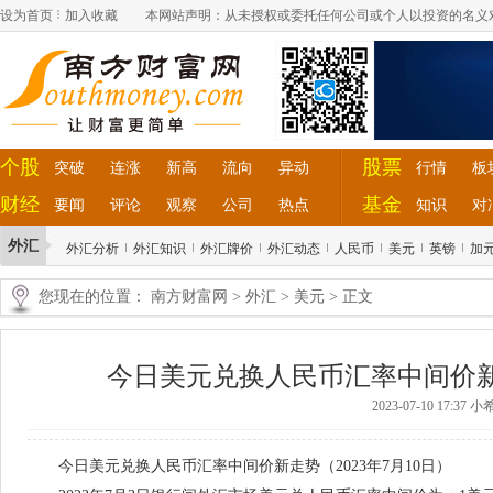
设为首页
加入收藏
本网站声明：从未授权或委托任何公司或个人以投资的名义
个股
股票
突破
连涨
新高
流向
异动
行情
板
财经
基金
要闻
评论
观察
公司
热点
知识
对
外汇
外汇分析
外汇知识
外汇牌价
外汇动态
人民币
美元
英镑
加
您现在的位置：
南方财富网
>
外汇
>
美元
> 正文
今日美元兑换人民币汇率中间价新走
2023-07-10 17:37
今日美元兑换人民币汇率中间价新走势（2023年7月10日）