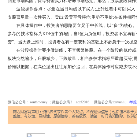
回避市场风险，保存资金实力和培养市场感觉。那么，股票波段操作
波段操作要点：尽量在当日均线以下买入;上升过程中可以买入，杜绝
支股票尽量一次性买入、卖出;设置至亏损位;重势不重价;在条件相
在具体操作中，投资者的思路要立足于中长线，以“多”为核心。
参考的技术指标为KDJ值中的J值，当J值为负值时，投资者不宜再斩
套”。当大盘上涨时，投资者在有一定获利的基础上不必急于一次抛
在波段操作时要少做短线，不宜频繁换股。在一个阶段的低位或较
板块突然缩小，庄股减少，下跌放量，相当多技术指标严重超买等)
价难以把握，在高位抛出往往须加价追回，在具体操作时应减少或不
微信公众号：southmoney ；微信公众号2：nczf2016 ；微信公众号:zaiyunli;
举报