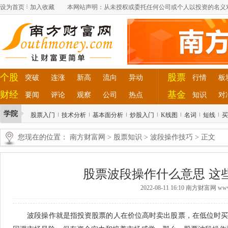
设为首页
加入收藏
本网站声明：从未授权或委托任何公司或个人以投资的名义
个股
股票
突破
连涨
新高
流向
异动
行情
板
财经
基金
要闻
评论
观察
公司
热点
知识
对
学院
股票入门
技术分析
基本面分析
炒股入门
K线图
名词
短线
买
您现在的位置：
南方财富网
>
股票知识
>
波段操作技巧
> 正文
股票波段操作什么意思 这
2022-08-11 16:10 南方财富网 www.
波段操作就是指投资股票的人在价位高时卖出股票，在低位时买