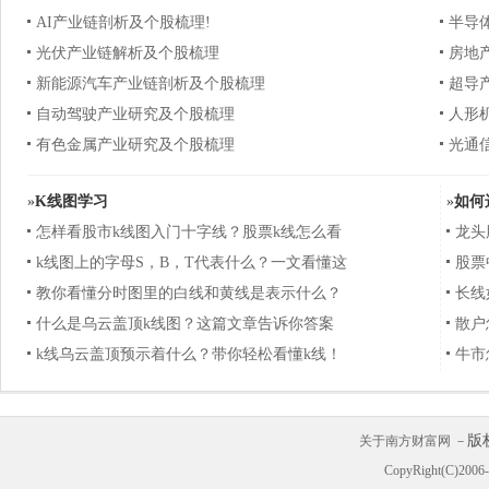
AI产业链剖析及个股梳理!
半导
光伏产业链解析及个股梳理
房地
新能源汽车产业链剖析及个股梳理
超导
自动驾驶产业研究及个股梳理
人形
有色金属产业研究及个股梳理
光通
»
K线图学习
»
如何
怎样看股市k线图入门十字线？股票k线怎么看
龙头
k线图上的字母S，B，T代表什么？一文看懂这
股票
教你看懂分时图里的白线和黄线是表示什么？
长线
什么是乌云盖顶k线图？这篇文章告诉你答案
散户
k线乌云盖顶预示着什么？带你轻松看懂k线！
牛市
版
关于南方财富网 －
CopyRight(C)200