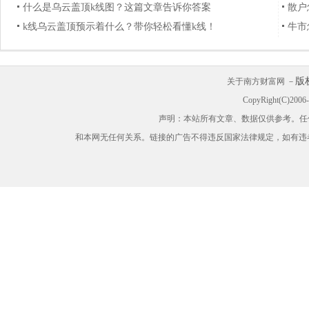
什么是乌云盖顶k线图？这篇文章告诉你答案
散户
k线乌云盖顶预示着什么？带你轻松看懂k线！
牛市
版
关于南方财富网 －
CopyRight(C)200
声明：本站所有文章、数据仅供参考。任
和本网无任何关系。链接的广告不得违反国家法律规定，如有违