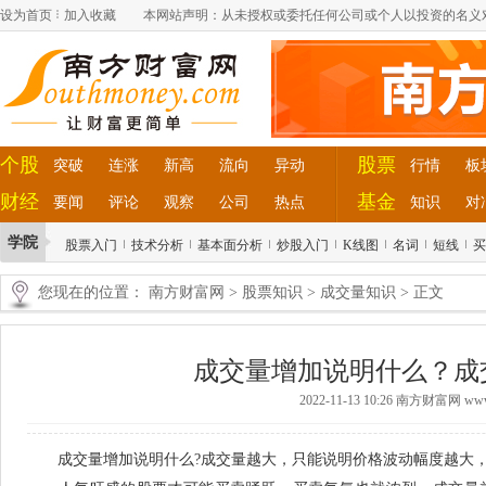
设为首页
加入收藏
本网站声明：从未授权或委托任何公司或个人以投资的名义
个股
股票
突破
连涨
新高
流向
异动
行情
板
财经
基金
要闻
评论
观察
公司
热点
知识
对
学院
股票入门
技术分析
基本面分析
炒股入门
K线图
名词
短线
买
您现在的位置：
南方财富网
>
股票知识
>
成交量知识
> 正文
成交量增加说明什么？成
2022-11-13 10:26 南方财富网 www.
成交量增加说明什么?成交量越大，只能说明价格波动幅度越大，