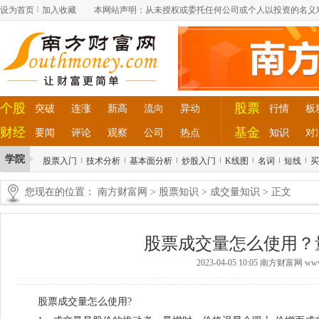
设为首页
加入收藏
本网站声明：从未授权或委托任何公司或个人以投资的名义
个股
股票
突破
连涨
新高
流向
异动
行情
板
财经
基金
要闻
评论
观察
公司
热点
知识
对
学院
股票入门
技术分析
基本面分析
炒股入门
K线图
名词
短线
买
您现在的位置：
南方财富网
>
股票知识
>
成交量知识
> 正文
股票成交量怎么使用？
2023-04-05 10:05 南方财富网 www.
股票成交量怎么使用?