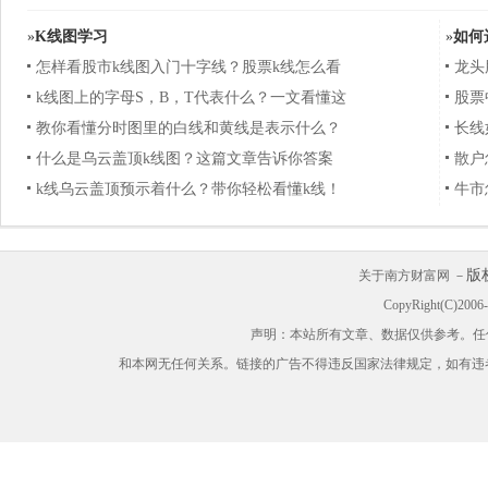
»
K线图学习
»
如何
怎样看股市k线图入门十字线？股票k线怎么看
龙头
k线图上的字母S，B，T代表什么？一文看懂这
股票
教你看懂分时图里的白线和黄线是表示什么？
长线
什么是乌云盖顶k线图？这篇文章告诉你答案
散户
k线乌云盖顶预示着什么？带你轻松看懂k线！
牛市
版
关于南方财富网 －
CopyRight(C)200
声明：本站所有文章、数据仅供参考。任
和本网无任何关系。链接的广告不得违反国家法律规定，如有违