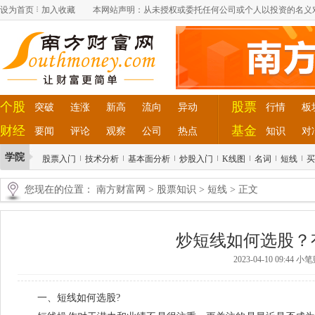
设为首页
加入收藏
本网站声明：从未授权或委托任何公司或个人以投资的名义
个股
股票
突破
连涨
新高
流向
异动
行情
板
财经
基金
要闻
评论
观察
公司
热点
知识
对
学院
股票入门
技术分析
基本面分析
炒股入门
K线图
名词
短线
买
您现在的位置：
南方财富网
>
股票知识
>
短线
> 正文
炒短线如何选股？
2023-04-10 09:44 
一、短线如何选股?