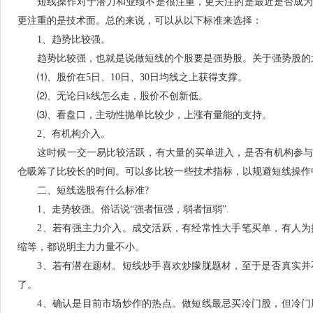
短线操作对于潜力和业绩不是很注重，更关注的是最近是否成为
更注重的是技术面。总的来说，可以从以下标准来选择：
1、趋势比较强。
趋势比较强，也就是说做短线的个股要是强势股。关于强势股的
⑴、股价在5日、10日、30日均线之上获得支撑。
⑵、无论日k线怎么走，股价不创新低。
⑶、看盘口，主动性抛单比较少，上涨有量能的支持。
2、有机构介入。
这时候一交一易比较活跃，有大量的买单进入，是否有机构参与
仓吸筹了比较长的时间。可以多比较一些技术指标，以规避短线操作
二、短线选股有什么标准?
1、走势较强。俗话说“强者恒强，弱者恒弱”.
2、若有强主力介入。成交活跃，有经常性大手笔买单，有人为
缩等，都说明主力力量不小。
3、若有潜在题材。短线炒手喜欢炒朦胧题材，至于是否真实并
了。
4、确认是目前市场炒作的热点。做短线最忌买冷门股，但冷门