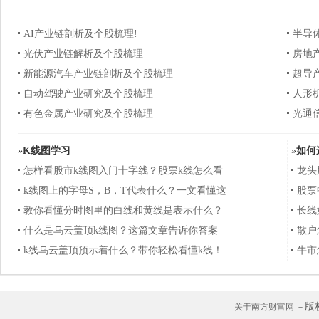
AI产业链剖析及个股梳理!
半导
光伏产业链解析及个股梳理
房地
新能源汽车产业链剖析及个股梳理
超导
自动驾驶产业研究及个股梳理
人形
有色金属产业研究及个股梳理
光通
»
K线图学习
»
如何
怎样看股市k线图入门十字线？股票k线怎么看
龙头
k线图上的字母S，B，T代表什么？一文看懂这
股票
教你看懂分时图里的白线和黄线是表示什么？
长线
什么是乌云盖顶k线图？这篇文章告诉你答案
散户
k线乌云盖顶预示着什么？带你轻松看懂k线！
牛市
版
关于南方财富网 －