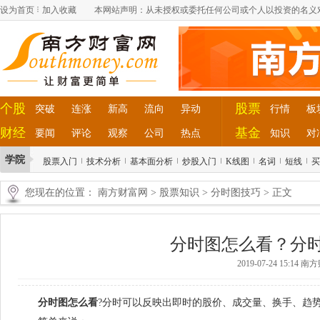
设为首页
加入收藏
本网站声明：从未授权或委托任何公司或个人以投资的名义
个股
股票
突破
连涨
新高
流向
异动
行情
板
财经
基金
要闻
评论
观察
公司
热点
知识
对
学院
股票入门
技术分析
基本面分析
炒股入门
K线图
名词
短线
买
您现在的位置：
南方财富网
>
股票知识
>
分时图技巧
> 正文
分时图怎么看？分
2019-07-24 15:14 
分时图怎么看
?分时可以反映出即时的股价、成交量、换手、趋