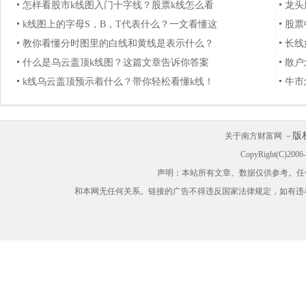
怎样看股市k线图入门十字线？股票k线怎么看
龙头
k线图上的字母S，B，T代表什么？一文看懂这
股票
教你看懂分时图里的白线和黄线是表示什么？
长线
什么是乌云盖顶k线图？这篇文章告诉你答案
散户
k线乌云盖顶预示着什么？带你轻松看懂k线！
牛市
版
关于南方财富网 －
CopyRight(C)200
声明：本站所有文章、数据仅供参考。任
和本网无任何关系。链接的广告不得违反国家法律规定，如有违