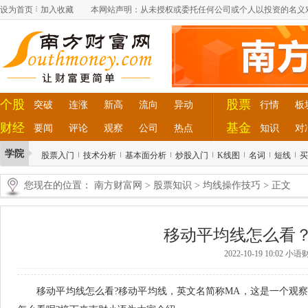
设为首页
加入收藏
本网站声明：从未授权或委托任何公司或个人以投资的名义
个股
股票
突破
连涨
新高
流向
异动
行情
板
财经
基金
要闻
评论
观察
公司
热点
知识
对
学院
股票入门
技术分析
基本面分析
炒股入门
K线图
名词
短线
买
您现在的位置：
南方财富网
>
股票知识
>
均线操作技巧
> 正文
移动平均线怎么看
2022-10-19 10:02 
移动平均线怎么看?移动平均线，英文名简称MA，这是一个观察