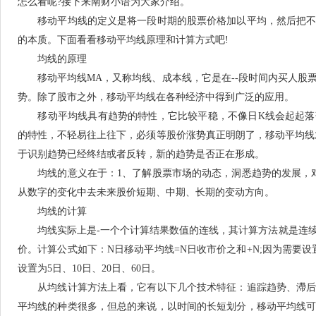
怎么看呢?接下来南财小语为大家介绍。
移动平均线的定义是将一段时期的股票价格加以平均，然后把不
的本质。下面看看移动平均线原理和计算方式吧!
均线的原理
移动平均线MA，又称均线、成本线，它是在--段时间内买人股
势。除了股市之外，移动平均线在各种经济中得到广泛的应用。
移动平均线具有趋势的特性，它比较平稳，不像日K线会起起落
的特性，不轻易往上往下，必须等股价涨势真正明朗了，移动平均线
于识别趋势已经终结或者反转，新的趋势是否正在形成。
均线的意义在于：1、了解股票市场的动态，洞悉趋势的发展，对
从数字的变化中去未来股价短期、中期、长期的变动方向。
均线的计算
均线实际上是-一个个计算结果数值的连线，其计算方法就是连续
价。计算公式如下：N日移动平均线=N日收市价之和+N;因为需要设置
设置为5日、10日、20日、60日。
从均线计算方法上看，它有以下几个技术特征：追踪趋势、滯后
平均线的种类很多，但总的来说，以时间的长短划分，移动平均线