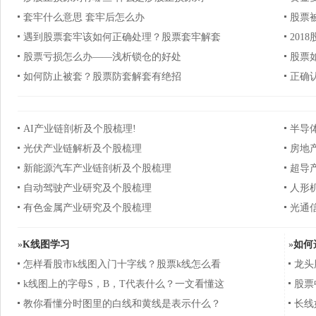
套牢什么意思 套牢后怎么办
股票
遇到股票套牢该如何正确处理？股票套牢解套
201
股票亏损怎么办——浅析锁仓的好处
股票
如何防止被套？股票防套解套有绝招
正确
AI产业链剖析及个股梳理!
半导
光伏产业链解析及个股梳理
房地
新能源汽车产业链剖析及个股梳理
超导
自动驾驶产业研究及个股梳理
人形
有色金属产业研究及个股梳理
光通
»
K线图学习
»
如何
怎样看股市k线图入门十字线？股票k线怎么看
龙头
k线图上的字母S，B，T代表什么？一文看懂这
股票
教你看懂分时图里的白线和黄线是表示什么？
长线