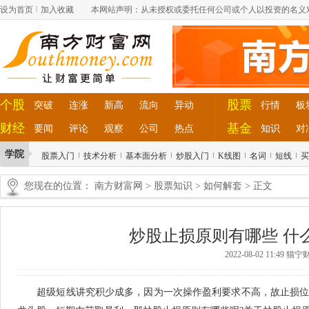
设为首页
加入收藏
本网站声明：从未授权或委托任何公司或个人以投资的名义
个股
股票
突破
连涨
新高
流向
异动
行情
板
财经
基金
要闻
评论
观察
公司
热点
知识
对
学院
股票入门
技术分析
基本面分析
炒股入门
K线图
名词
短线
买
您现在的位置：
南方财富网
>
股票知识
>
如何解套
> 正文
炒股止损原则有哪些 什
2022-08-02 11:49 
超级短线讲究积少成多，因为一次操作盈利要求不高，故止损位