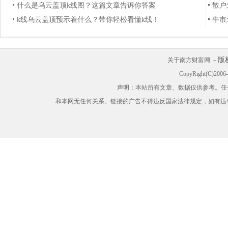
什么是乌云盖顶k线图？这篇文章告诉你答案
散户
k线乌云盖顶预示着什么？带你轻松看懂k线！
牛市
版
关于南方财富网 －
CopyRight(C)200
声明：本站所有文章、数据仅供参考。任
和本网无任何关系。链接的广告不得违反国家法律规定，如有违