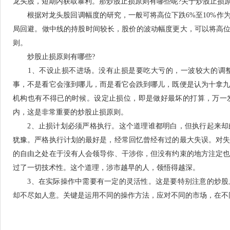
龙头股，短期内获取暴利。那炒股止损原则有哪些呢?关于炒股止损
根据对龙头股回调幅度的研究，一般可将高位下跌6%至10%作
局回避。做中线的持股时间较长，股价的波动幅度更大，可以将高位
则。
炒股止损原则有哪些?
1、不设止损不进场。没有止损是要吃大亏的，一波较大的调整
事，不是看它会涨到哪儿，而是看它会跌到哪儿，既便是认为十拿
机构也有不得已的时候。设定止损位，即是做好最坏的打算，万一
内，这是非常重要的炒股止损原则。
2、止损计划必须严格执行。这个道理谁都明白，但执行起来却
犹豫。严格执行计划的最好是，经常回忆曾经有过的最大失误。对
的自由之处在于没有人会领导你、干涉你，但没有约束的地方注定
过了一切技术性。这个道理，涉市越早的人，领悟得越深。
3、在实际操作中需要有一定的灵活性。这是要特别注意的炒股
却不尽如人意。关键是运用不同的操作方法，应对不同的市场，在不