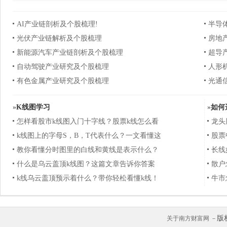
AI产业链剖析及个股梳理!
半导
光伏产业链解析及个股梳理
房地
新能源汽车产业链剖析及个股梳理
超导
自动驾驶产业研究及个股梳理
人形
有色金属产业研究及个股梳理
光通
»
K线图学习
»
如何
怎样看股市k线图入门十字线？股票k线怎么看
龙头
k线图上的字母S，B，T代表什么？一文看懂这
股票
教你看懂分时图里的白线和黄线是表示什么？
长线
什么是乌云盖顶k线图？这篇文章告诉你答案
散户
k线乌云盖顶预示着什么？带你轻松看懂k线！
牛市
版
关于南方财富网 －