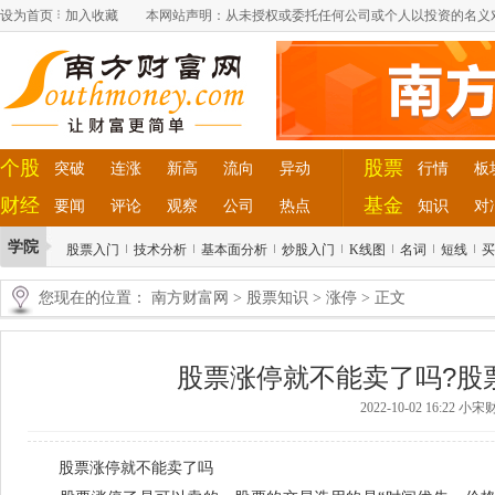
设为首页
加入收藏
本网站声明：从未授权或委托任何公司或个人以投资的名义
个股
股票
突破
连涨
新高
流向
异动
行情
板
财经
基金
要闻
评论
观察
公司
热点
知识
对
学院
股票入门
技术分析
基本面分析
炒股入门
K线图
名词
短线
买
您现在的位置：
南方财富网
>
股票知识
>
涨停
> 正文
股票涨停就不能卖了吗?股
2022-10-02 16:22 
股票涨停就不能卖了吗