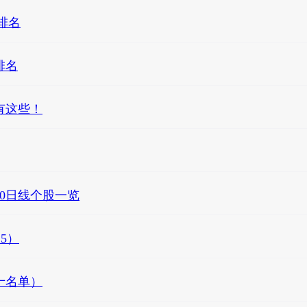
排名
排名
有这些！
20日线个股一览
5）
十名单）