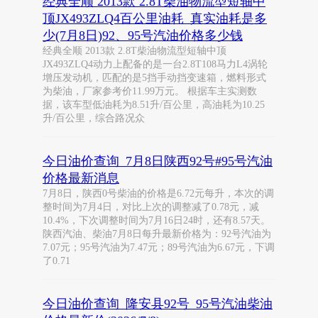
经典全顺 2013款 2.8T柴油物流型短轴中
顶JX493ZLQ4百公里油耗_真实油耗是多
少(7月8日)92、95号汽油价格多少钱
经典全顺 2013款 2.8T柴油物流型短轴中顶
JX493ZLQ4动力上配备的是一台2.8T108马力L4涡轮
增压发动机，匹配的是5挡手动挡变速箱，燃料形式
为柴油，厂家参考价11.99万元。 根据车主实测数
据，该车型低油耗为8.51升/百公里，高油耗为10.25
升/百公里，综合路况众
今日油价查询_7月8日陕西92号#95号汽油
价格最新消息
7月8日，陕西0号柴油的价格是6.72元每升，本次的调
整时间为7月4日，对比上次的调整减了0.78元，减
10.4%，下次调整时间为7月16日24时，还有8.57天。
陕西汽油、柴油7月8日每升最新价格为：92号汽油为
7.07元；95号汽油为7.47元；89号汽油为6.67元，下调
了0.71
今日油价查询_隆安县92号_95号汽油柴油